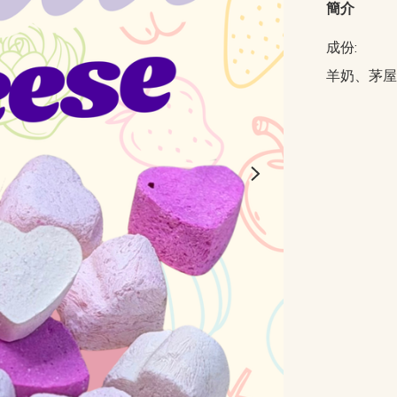
簡介
成份:

羊奶、茅屋