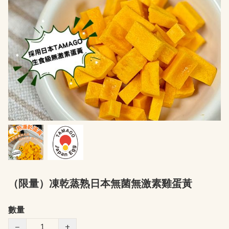
（限量）凍乾蒸熟日本無菌無激素雞蛋黃
數量
−
+