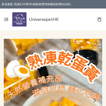
會員優惠-買滿$300即享免郵(順豐智能櫃或順豐站自取)
UniversepetHK